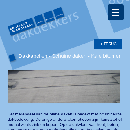
Dakkapellen - Schuine daken - Kale bitumen
Het merendeel van de platte daken is bedekt met bitumineuze
dakbedekking. De enige andere alternatieven zijn, kunststof of
metaal zoals zink en kopen. Op de dakvloer van hout, beton,
komt eerst een dunne onderlaag die wordt bevestigd aan de