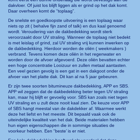
dakvloer. Of juist los blijft liggen als er grind op het dak komt.
Daar overheen komt de “toplaag”.
De snelste en goedkoopste uitvoering is een toplaag waar
niets op zit ( behalve fijn zand of talk) en dus kaal genoemd
wordt. Veroudering van de dakbedekking wordt sterk
veroorzaakt door UV straling. Wanneer de toplaag niet bedekt
is met leislag of grind, zal UV straling vrij kunnen inwerken op
de dakbedekking. Hierdoor worden de oliën ( weekmakers )
verbrand. Tevens komen deze oliën in het regenwater en
worden door de afvoer afgevoerd. Deze oliën bevatten echter
een hoge concentratie Looizuur en zullen metaal aantasten.
Een veel gezien gevolg is een gat in een dakgoot onder de
afvoer van het platte dak. Dit kan al na 5 jaar gebeuren.
Er zijn twee soorten bitumineuze dakbedekking, APP en SBS.
APP wil zeggen dat de dakbedekking beter tegen UV straling
kan, maar hij blijft er gevoelig voor. SBS kan zoals niet tegen
UV straling en u zult deze nooit kaal zien. De keuze voor APP
of SBS hangt meestal van de dakdekker af. Waarmee werkt
deze het liefst en het meeste. Dit bepaald vaak ook de
uiteindelijke kwaliteit van het dak. Beide materialen hebben
hun eigen eigenschappen die in sommige situaties de
voorkeur hebben. Een “beste’ is er niet.