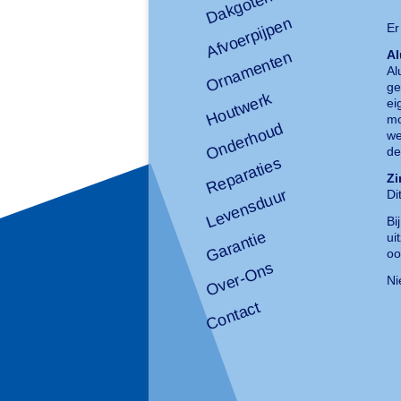
Dakgoten
Afvoerpijpen
Er
Al
Ornamenten
Al
ge
Houtwerk
ei
mo
Onderhoud
we
de
Reparaties
Zi
Levensduur
Di
Bi
Garantie
ui
oo
Over-Ons
Ni
Contact