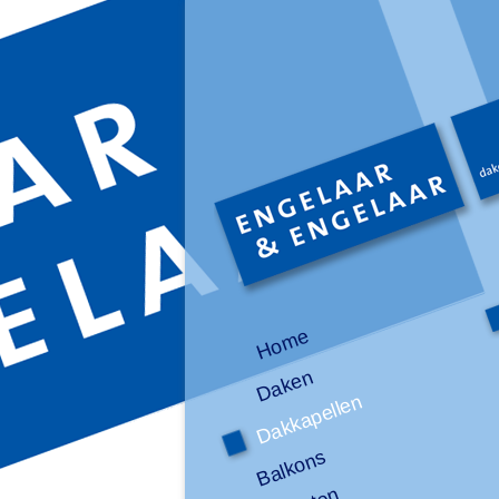
Home
Daken
Dakkapellen
Balkons