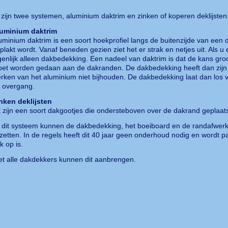
 zijn twee systemen, aluminium daktrim en zinken of koperen deklijsten
uminium daktrim
uminium daktrim is een soort hoekprofiel langs de buitenzijde van een
plakt wordt. Vanaf beneden gezien ziet het er strak en netjes uit. Als u 
genlijk alleen dakbedekking. Een nadeel van daktrim is dat de kans gro
et worden gedaan aan de dakranden. De dakbedekking heeft dan zijn fle
rken van het aluminium niet bijhouden. De dakbedekking laat dan los v
 overgang.
nken deklijsten
t zijn een soort dakgootjes die ondersteboven over de dakrand geplaat
j dit systeem kunnen de dakbedekking, het boeiboard en de randafwerk
tzetten. In de regels heeft dit 40 jaar geen onderhoud nodig en wordt
k op is.
et alle dakdekkers kunnen dit aanbrengen.