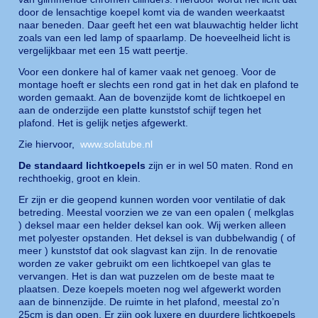
door de lensachtige koepel komt via de wanden weerkaatst
naar beneden. Daar geeft het een wat blauwachtig helder licht
zoals van een led lamp of spaarlamp. De hoeveelheid licht is
vergelijkbaar met een 15 watt peertje.
Voor een donkere hal of kamer vaak net genoeg. Voor de
montage hoeft er slechts een rond gat in het dak en plafond te
worden gemaakt. Aan de bovenzijde komt de lichtkoepel en
aan de onderzijde een platte kunststof schijf tegen het
plafond. Het is gelijk netjes afgewerkt.
Zie hiervoor,
www.solatube.nl
De standaard lichtkoepels
zijn er in wel 50 maten. Rond en
rechthoekig, groot en klein.
Er zijn er die geopend kunnen worden voor ventilatie of dak
betreding. Meestal voorzien we ze van een opalen ( melkglas
) deksel maar een helder deksel kan ook. Wij werken alleen
met polyester opstanden. Het deksel is van dubbelwandig ( of
meer ) kunststof dat ook slagvast kan zijn. In de renovatie
worden ze vaker gebruikt om een lichtkoepel van glas te
vervangen. Het is dan wat puzzelen om de beste maat te
plaatsen. Deze koepels moeten nog wel afgewerkt worden
aan de binnenzijde. De ruimte in het plafond, meestal zo’n
25cm is dan open. Er zijn ook luxere en duurdere lichtkoepels